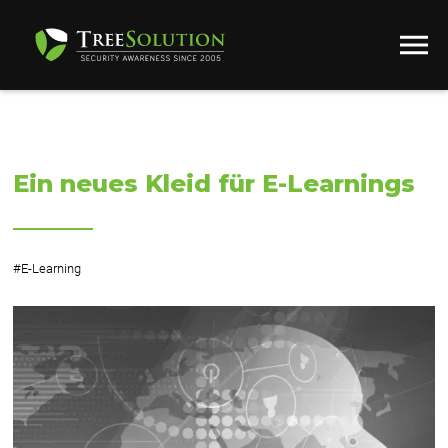
Ein neues Kleid für E-Learnings
#
E-Learning