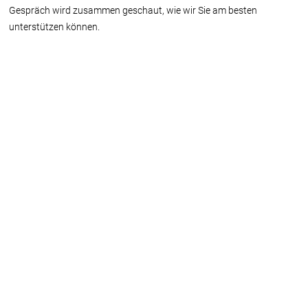
Gespräch wird zusammen geschaut, wie wir Sie am besten
unterstützen können.
Name
*
E-Mail-Adresse (Unternehmen)
*
Telefonnummer
Firma
*
Grund der Kontaktanfrage
*