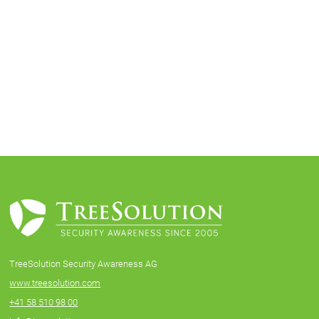
TreeSolution Security Awareness AG
www.treesolution.com
+41 58 510 98 00