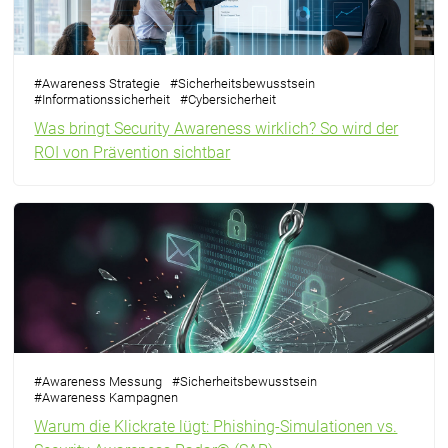
#
Awareness Strategie
#
Sicherheitsbewusstsein
#
Informationssicherheit
#
Cybersicherheit
Was bringt Security Awareness wirklich? So wird der
ROI von Prävention sichtbar
#
Awareness Messung
#
Sicherheitsbewusstsein
#
Awareness Kampagnen
Warum die Klickrate lügt: Phishing-Simulationen vs.