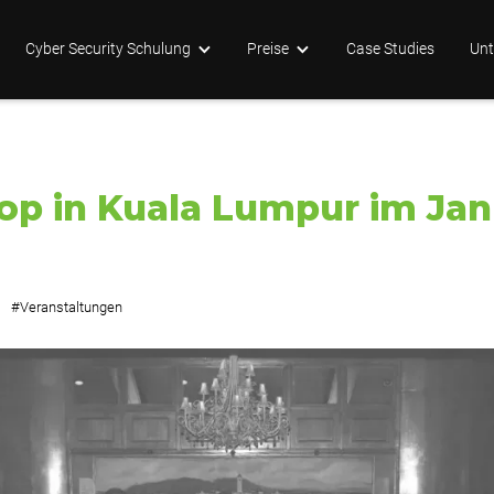
Cyber Security Schulung
Preise
Case Studies
Un
 in Kuala Lumpur im Jan
#
Veranstaltungen