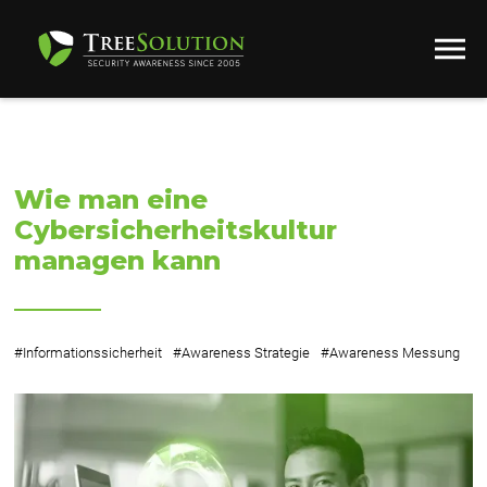
Wie man eine
Cybersicherheitskultur
managen kann
#
Informationssicherheit
#
Awareness Strategie
#
Awareness Messung