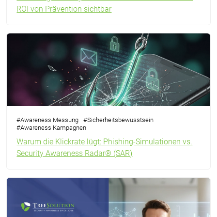
ROI von Prävention sichtbar
#
Awareness Messung
#
Sicherheitsbewusstsein
#
Awareness Kampagnen
Warum die Klickrate lügt: Phishing-Simulationen vs.
Security Awareness Radar® (SAR)